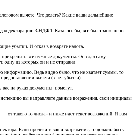
алоговом вычете. Что делать? Какие ваши дальнейшие
одал декларацию 3-НДФЛ. Казалось бы, все было заполнено
щие убытки. И отказ в возврате налога.
ыл прикрепить все нужные документы. Он сдал саму
, одну из которых он и не отправил.
ую информацию. Ведь видно было, что не хватает суммы, то
 предоставлении вычета (зачет убытка).
 вас на руках документы, помогут.
 инспекцию вы направляете данные возражения, свои инициалы
__ от такого то числа» и ниже идет текст возражений. Я вам
спектора. Если прочитать ваши возражения, то должно быть
м можно (при необходимости) прикрепить подтверждающие