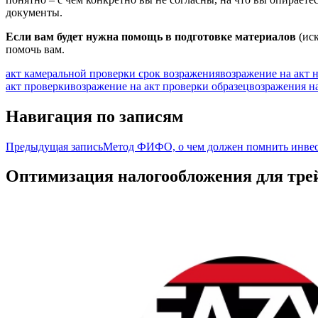
документы.
Если вам будет нужна помощь в подготовке материалов
(иск
помочь вам.
акт камеральной проверки срок возражения
возражение на акт 
акт проверки
возражение на акт проверки образец
возражения н
Навигация по записям
Предыдущая запись
Метод ФИФО, о чем должен помнить инве
Оптимизация налогообложения для тре