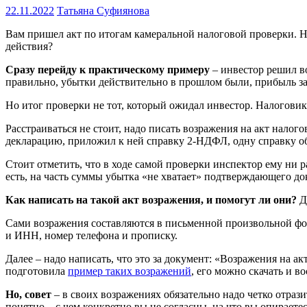
22.11.2022
Татьяна Суфиянова
Вам пришел акт по итогам камеральной налоговой проверки. 
действия?
Сразу перейду к практическому примеру
– инвестор решил в
правильно, убытки действительно в прошлом были, прибыль за
Но итог проверки не тот, который ожидал инвестор. Налоговик
Расстраиваться не стоит, надо писать возражения на акт налог
декларацию, приложил к ней справку 2-НДФЛ, одну справку об у
Стоит отметить, что в ходе самой проверки инспектор ему ни 
есть, на часть суммы убытка «не хватает» подтверждающего док
Как написать на такой акт возражения, и помогут ли они?
Да
Сами возражения составляются в письменной произвольной фо
и ИНН, номер телефона и прописку.
Далее – надо написать, что это за документ: «Возражения на а
подготовила
пример таких возражений
, его можно скачать и в
Но, совет
– в своих возражениях обязательно надо четко отраз
понятно – с чем конкретно вы не согласны, на что вы опирае