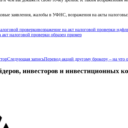
овые заявления, жалобы в УФНС, возражения на акты налоговых
налоговой проверки
возражение на акт налоговой проверки ндфл
а акт налоговой проверки образец пример
стор
Следующая запись
Перевод акций другому брокеру – на что 
йдеров, инвесторов и инвестиционных к