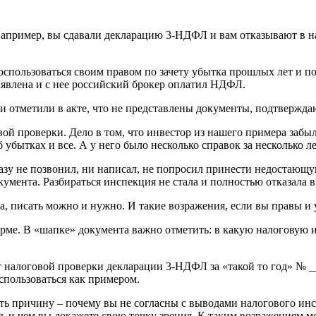
Например, вы сдавали декларацию 3-НДФЛ и вам отказывают в н
оспользоваться своим правом по зачету убытка прошлых лет и п
явлена и с нее российский брокер оплатил НДФЛ.
и отметили в акте, что не представлены документы, подтверждаю
овой проверки. Дело в том, что инвестор из нашего примера заб
бытках и все. А у него было несколько справок за несколько лет
разу не позвонил, ни написал, не попросил принести недостающ
умента. Разбираться инспекция не стала и полностью отказала в
, писать можно и нужно. И такие возражения, если вы правы и у
рме. В «шапке» документа важно отметить: в какую налоговую
кт налоговой проверки декларации 3-НДФЛ за «такой то год» № __
оспользоваться как примером.
ить причину – почему вы не согласны с выводами налогового ин
тесь и чем вы докажете свою точку зрения. К таким возражения