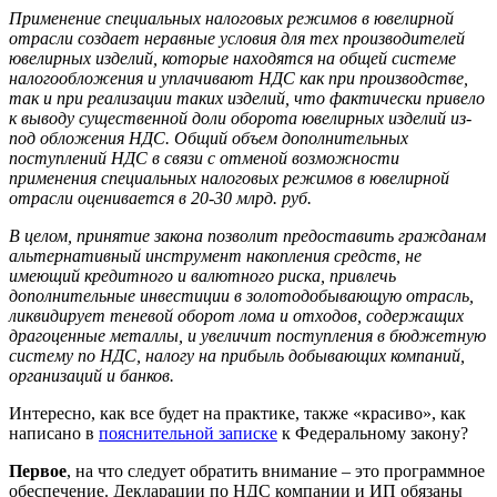
Применение специальных налоговых режимов в ювелирной
отрасли создает неравные условия для тех производителей
ювелирных изделий, которые находятся на общей системе
налогообложения и уплачивают НДС как при производстве,
так и при реализации таких изделий, что фактически привело
к выводу существенной доли оборота ювелирных изделий из-
под обложения НДС. Общий объем дополнительных
поступлений НДС в связи с отменой возможности
применения специальных налоговых режимов в ювелирной
отрасли оценивается в 20-30 млрд. руб.
В целом, принятие закона позволит предоставить гражданам
альтернативный инструмент накопления средств, не
имеющий кредитного и валютного риска, привлечь
дополнительные инвестиции в золотодобывающую отрасль,
ликвидирует теневой оборот лома и отходов, содержащих
драгоценные металлы, и увеличит поступления в бюджетную
систему по НДС, налогу на прибыль добывающих компаний,
организаций и банков.
Интересно, как все будет на практике, также «красиво», как
написано в
пояснительной записке
к Федеральному закону?
Первое
, на что следует обратить внимание – это программное
обеспечение. Декларации по НДС компании и ИП обязаны