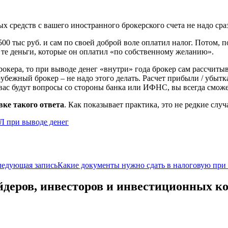
ных средств с вашего иностранного брокерского счета не надо с
00 тыс руб. и сам по своей доброй воле оплатил налог. Потом, п
ь те деньги, которые он оплатил «по собственному желанию».
рокера, то при выводе денег «внутри» года брокер сам рассчит
зарубежный брокер – не надо этого делать. Расчет прибыли / убы
вас будут вопросы со стороны банка или ИФНС, вы всегда сможете
вке такого ответа
. Как показывает практика, это не редкие случ
 при выводе денег
ледующая запись
Какие документы нужно сдать в налоговую при 
йдеров, инвесторов и инвестиционных к